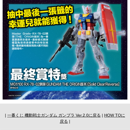
|
一番くじ 機動戦士ガンダム ガンプラ Ver.2.0に戻る
|
HOW TOに
戻る
|